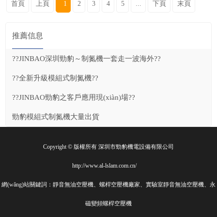
首頁
上頁
1
2
3
4
5
...
下頁
末頁
推薦信息
??JINBAO深圳勁豹～制氮機一套走一波海外??
??全新升級模組式制氮機??
??JINBAO勁豹之客戶應用現(xiàn)場??
勁豹模組式制氮機大量出貨
Copyright © 版權所有 深圳市勁豹機電設備有限公司
http://www.al-lslam.com.cn/
網(wǎng)站關鍵詞：靜音無油空壓機、螺桿空壓機廠家、實驗室靜音無油空壓機、永
磁變頻螺桿空壓機