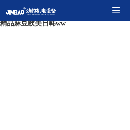
国产又色又爽又黄又免费,亚洲精品一区二
区三区中文字幕 ,午夜时刻免费入口,国产
精品麻豆欧美日韩ww