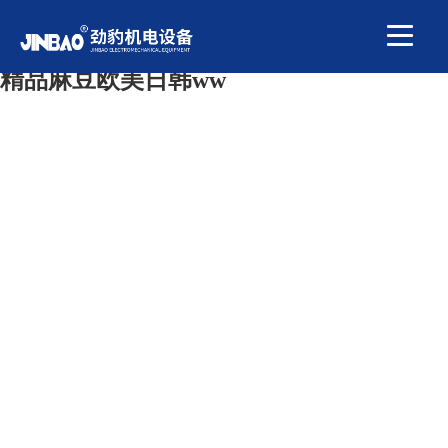
国产又色又爽又黄又免费,亚洲精品一区二
区三区中文字幕 ,午夜时刻免费入口,国产
精品麻豆欧美日韩ww