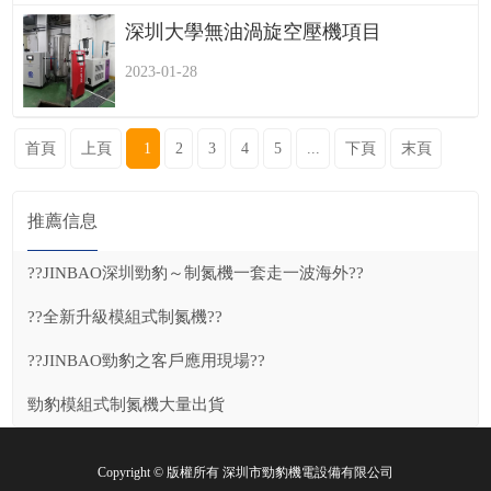
深圳大學無油渦旋空壓機項目
2023-01-28
首頁
上頁
1
2
3
4
5
...
下頁
末頁
推薦信息
??JINBAO深圳勁豹～制氮機一套走一波海外??
??全新升級模組式制氮機??
??JINBAO勁豹之客戶應用現場??
勁豹模組式制氮機大量出貨
Copyright © 版權所有 深圳市勁豹機電設備有限公司