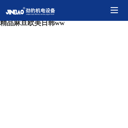
国产又色又爽又黄又免费,亚洲精品一区二
区三区中文字幕 ,午夜时刻免费入口,国产
精品麻豆欧美日韩ww