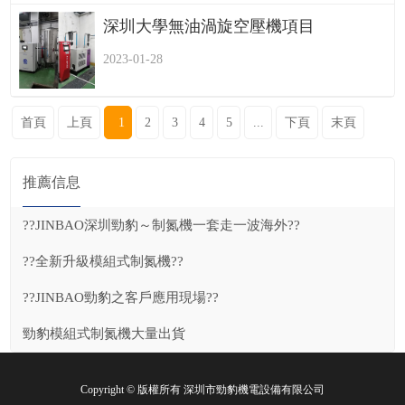
深圳大學無油渦旋空壓機項目
2023-01-28
首頁
上頁
1
2
3
4
5
...
下頁
末頁
推薦信息
??JINBAO深圳勁豹～制氮機一套走一波海外??
??全新升級模組式制氮機??
??JINBAO勁豹之客戶應用現場??
勁豹模組式制氮機大量出貨
Copyright © 版權所有 深圳市勁豹機電設備有限公司