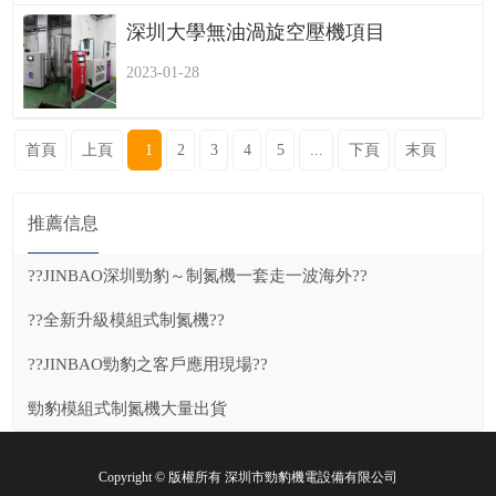
深圳大學無油渦旋空壓機項目
2023-01-28
首頁
上頁
1
2
3
4
5
...
下頁
末頁
推薦信息
??JINBAO深圳勁豹～制氮機一套走一波海外??
??全新升級模組式制氮機??
??JINBAO勁豹之客戶應用現場??
勁豹模組式制氮機大量出貨
Copyright © 版權所有 深圳市勁豹機電設備有限公司