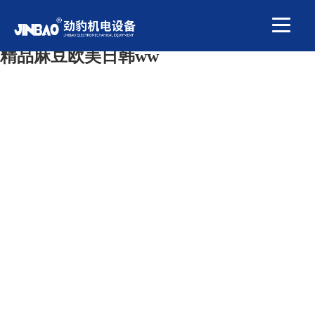
国产又色又爽又黄又免费,亚洲精品一区二
区三区中文字幕 ,午夜时刻免费入口,国产
精品麻豆欧美日韩ww