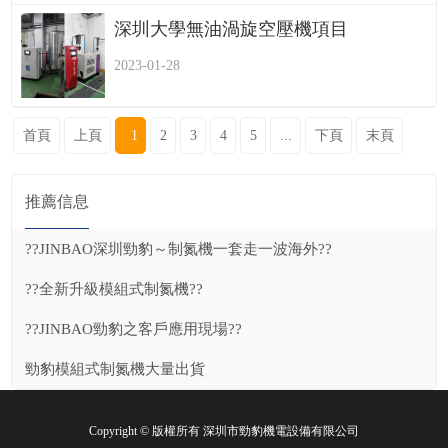
深圳大學無油渦旋空壓機項目
2023-01-28
首頁
上頁
1
2
3
4
5
...
下頁
末頁
推薦信息
??JINBAO深圳勁豹～制氮機一套走一波海外??
??全新升級模組式制氮機??
??JINBAO勁豹之客戶應用現場??
勁豹模組式制氮機大量出貨
Copyright © 版權所有 深圳市勁豹機電設備有限公司