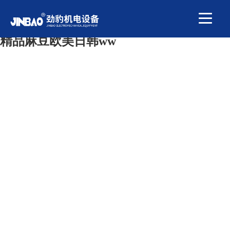
国产又色又爽又黄又免费,亚洲精品一区二
区三区中文字幕 ,午夜时刻免费入口,国产
精品麻豆欧美日韩ww